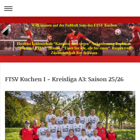
Willkommen auf der Fußball-Seite des FTSV Kuchen
Herzblut Leidenschaft “Kämpfen und siegen” Ankenfestung Tradition
“Wir send FTSV” Heimat “Einer für alle, alle für einen“ Respektvoll
Zusammenhalt Rot-Schwarz
FTSV Kuchen I - Kreisliga A3: Saison 25/26