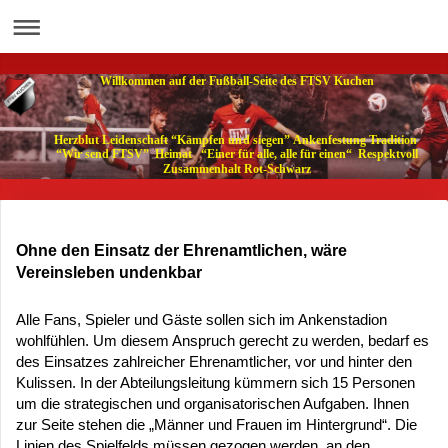
Willkommen auf der Fußball-Seite des FTSV Kuchen
Herzblut Leidenschaft “Kämpfen und siegen” Ankenfestung Tradition
“Wir send FTSV” Heimat “Einer für alle, alle für einen“ Respektvoll
Zusammenhalt Rot-Schwarz
Ohne den Einsatz der Ehrenamtlichen, wäre
Vereinsleben undenkbar
Alle Fans, Spieler und Gäste sollen sich im Ankenstadion
wohlfühlen. Um diesem Anspruch gerecht zu werden, bedarf es
des Einsatzes zahlreicher Ehrenamtlicher, vor und hinter den
Kulissen. In der Abteilungsleitung kümmern sich 15 Personen
um die strategischen und organisatorischen Aufgaben. Ihnen
zur Seite stehen die „Männer und Frauen im Hintergrund“. Die
Linien des Spielfelds müssen gezogen werden, an den