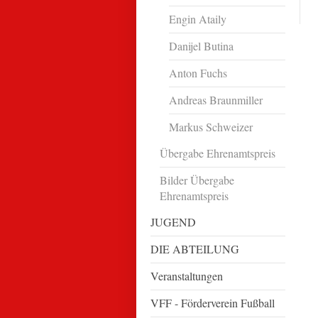
Engin Ataily
Danijel Butina
Anton Fuchs
Andreas Braunmiller
Markus Schweizer
Übergabe Ehrenamtspreis
Bilder Übergabe
Ehrenamtspreis
JUGEND
DIE ABTEILUNG
Veranstaltungen
VFF - Förderverein Fußball