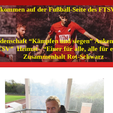
lkommen auf der Fußball-Seite des FT
idenschaft “Kämpfen und siegen” Anken
SV” Heimat “Einer für alle, alle für 
Zusammenhalt Rot-Schwarz