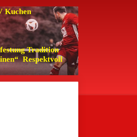
SV Kuchen
festung Tradition
einen“ Respektvoll