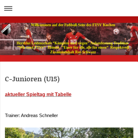
Willkommen auf der Fußball-Seite des FTSV Kuchen
Herzblut Leidenschaft “Kämpfen und siegen” Ankenfestung Tradition
“Wir send FTSV” Heimat “Einer für alle, alle für einen“ Respektvoll
Zusammenhalt Rot-Schwarz
C-Junioren (U15)
aktueller Spieltag mit Tabelle
Trainer: Andreas Schneller